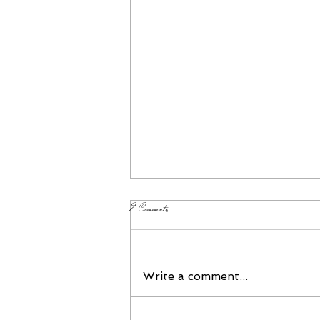
2 Comments
Please Join Us!
Write a comment...