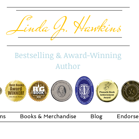
Linda J. Hawkins
Bestselling & Award-Winning
Author
ms
Books & Merchandise
Blog
Endorse